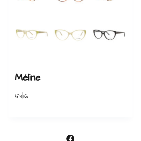
Méline
53|16